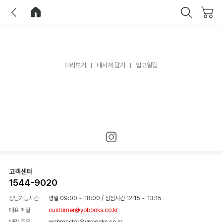
이전
홈으로 이동
닫기
미리보기
내서재 담기
입고알림
고객센터
1544-9020
상담가능시간
평일 09:00 ~ 18:00
/
점심시간 12:15 ~ 13:15
대표 메일
customer@ypbooks.co.kr
대량 주문
webmaster@ypbooks.co.kr