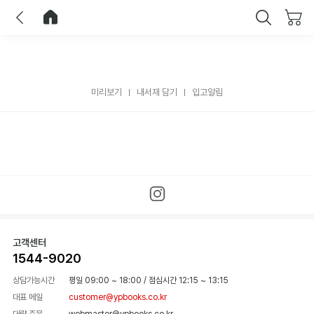
이전
홈으로 이동
닫기
미리보기
내서재 담기
입고알림
고객센터
1544-9020
상담가능시간
평일 09:00 ~ 18:00
/
점심시간 12:15 ~ 13:15
대표 메일
customer@ypbooks.co.kr
대량 주문
webmaster@ypbooks.co.kr