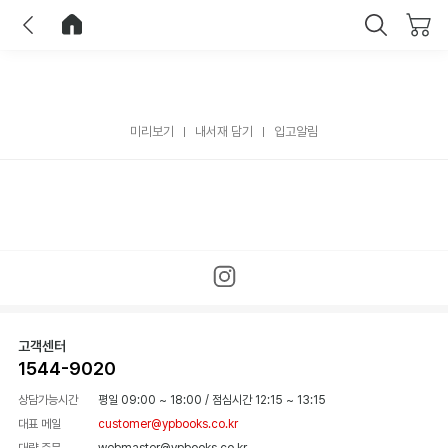
이전
홈으로 이동
닫기
미리보기
내서재 담기
입고알림
고객센터
1544-9020
상담가능시간
평일 09:00 ~ 18:00
/
점심시간 12:15 ~ 13:15
대표 메일
customer@ypbooks.co.kr
대량 주문
webmaster@ypbooks.co.kr