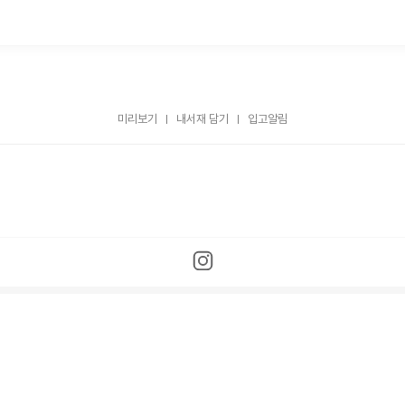
미리보기
내서재 담기
입고알림