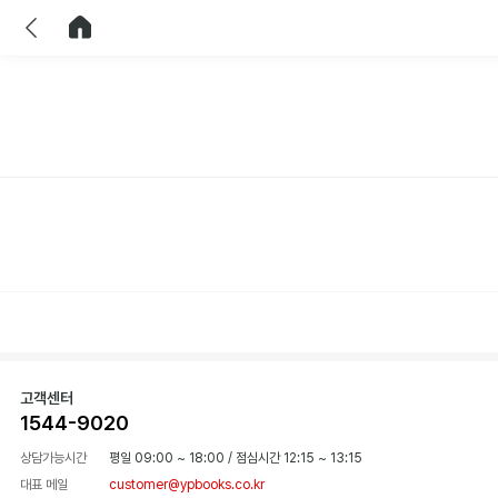
이전
홈으로 이동
고객센터
1544-9020
상담가능시간
평일 09:00 ~ 18:00
/
점심시간 12:15 ~ 13:15
대표 메일
customer@ypbooks.co.kr