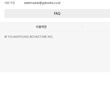
대량 주문
webmaster@ypbooks.co.kr
FAQ
이용약관
© YOUNGPOONG BOOKSTORE INC.