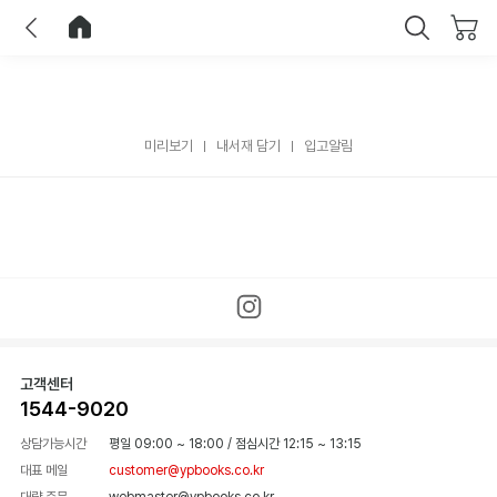
이전
홈으로 이동
닫기
미리보기
내서재 담기
입고알림
고객센터
1544-9020
상담가능시간
평일 09:00 ~ 18:00
/
점심시간 12:15 ~ 13:15
대표 메일
customer@ypbooks.co.kr
대량 주문
webmaster@ypbooks.co.kr