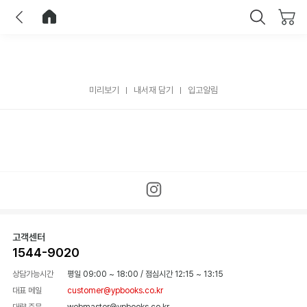
이전
홈으로 이동
닫기
미리보기
내서재 담기
입고알림
고객센터
1544-9020
상담가능시간
평일 09:00 ~ 18:00
/
점심시간 12:15 ~ 13:15
대표 메일
customer@ypbooks.co.kr
대량 주문
webmaster@ypbooks.co.kr