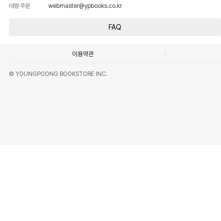
대량 주문
webmaster@ypbooks.co.kr
FAQ
이용약관
© YOUNGPOONG BOOKSTORE INC.