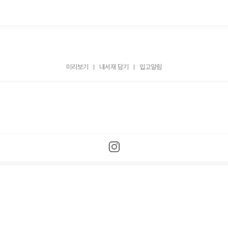
미리보기
내서재 담기
입고알림