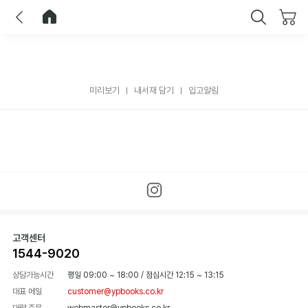
이전
홈으로 이동
닫기
미리보기
내서재 담기
입고알림
고객센터
1544-9020
상담가능시간
평일 09:00 ~ 18:00
/
점심시간 12:15 ~ 13:15
대표 메일
customer@ypbooks.co.kr
대량 주문
webmaster@ypbooks.co.kr