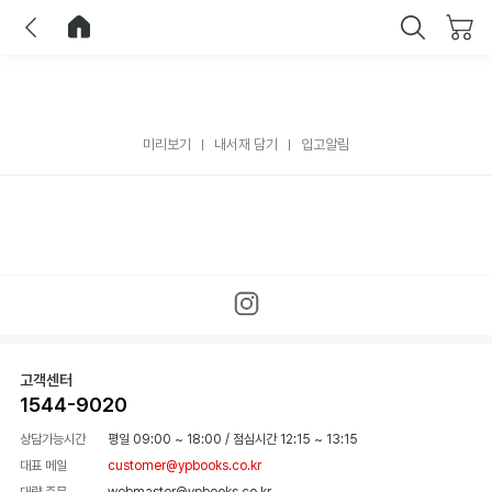
이전
홈으로 이동
닫기
미리보기
내서재 담기
입고알림
고객센터
1544-9020
상담가능시간
평일 09:00 ~ 18:00
/
점심시간 12:15 ~ 13:15
대표 메일
customer@ypbooks.co.kr
대량 주문
webmaster@ypbooks.co.kr