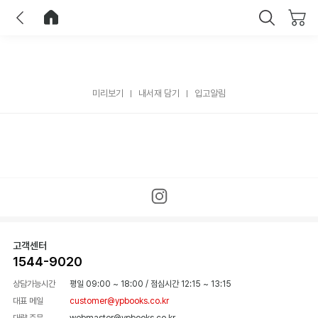
이전
홈으로 이동
닫기
미리보기
내서재 담기
입고알림
고객센터
1544-9020
상담가능시간
평일 09:00 ~ 18:00
/
점심시간 12:15 ~ 13:15
대표 메일
customer@ypbooks.co.kr
대량 주문
webmaster@ypbooks.co.kr