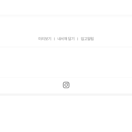
미리보기
내서재 담기
입고알림