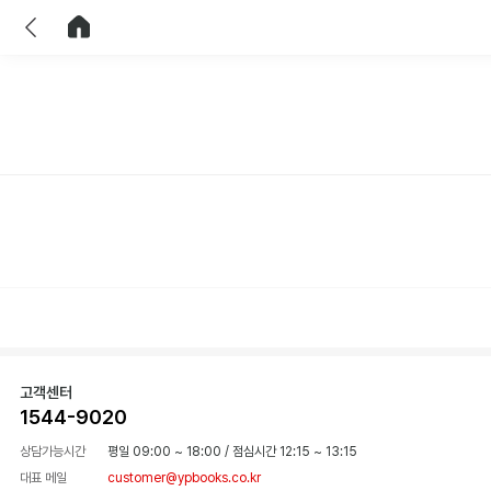
이전
홈으로 이동
고객센터
1544-9020
상담가능시간
평일 09:00 ~ 18:00
/
점심시간 12:15 ~ 13:15
대표 메일
customer@ypbooks.co.kr