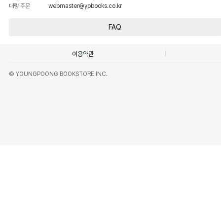
대량 주문
webmaster@ypbooks.co.kr
FAQ
이용약관
© YOUNGPOONG BOOKSTORE INC.