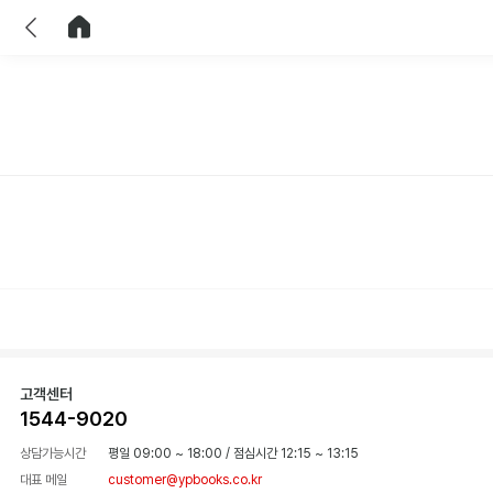
이전
홈으로 이동
고객센터
1544-9020
상담가능시간
평일 09:00 ~ 18:00
/
점심시간 12:15 ~ 13:15
대표 메일
customer@ypbooks.co.kr