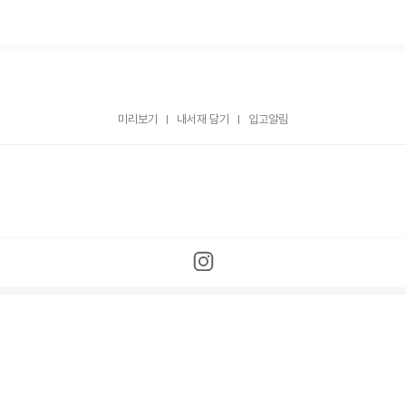
미리보기
내서재 담기
입고알림