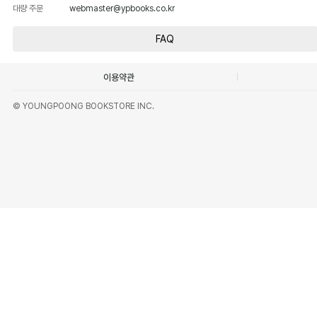
대량 주문
webmaster@ypbooks.co.kr
FAQ
이용약관
© YOUNGPOONG BOOKSTORE INC.