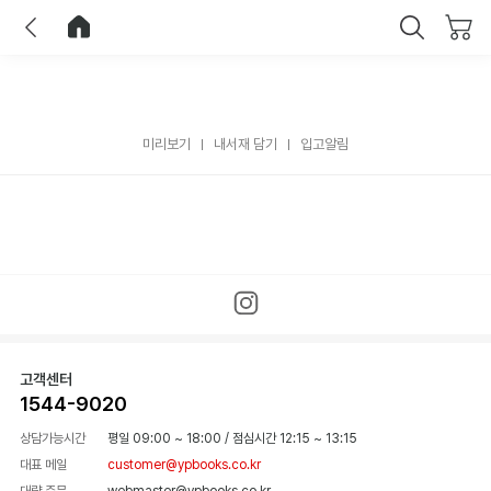
이전
홈으로 이동
닫기
미리보기
내서재 담기
입고알림
고객센터
1544-9020
상담가능시간
평일 09:00 ~ 18:00
/
점심시간 12:15 ~ 13:15
대표 메일
customer@ypbooks.co.kr
대량 주문
webmaster@ypbooks.co.kr