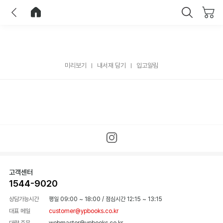
이전
홈으로 이동
닫기
미리보기
내서재 담기
입고알림
고객센터
1544-9020
상담가능시간
평일 09:00 ~ 18:00
/
점심시간 12:15 ~ 13:15
대표 메일
customer@ypbooks.co.kr
대량 주문
webmaster@ypbooks.co.kr