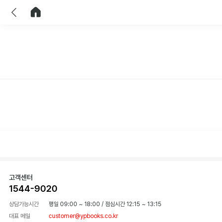
이전
홈으로 이동
고객센터
1544-9020
상담가능시간
평일 09:00 ~ 18:00
/
점심시간 12:15 ~ 13:15
대표 메일
customer@ypbooks.co.kr