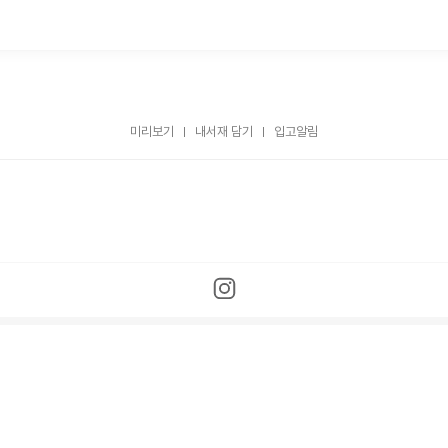
미리보기
내서재 담기
입고알림