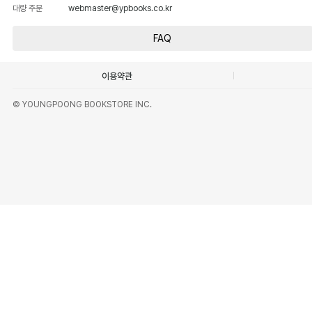
대량 주문
webmaster@ypbooks.co.kr
FAQ
이용약관
© YOUNGPOONG BOOKSTORE INC.