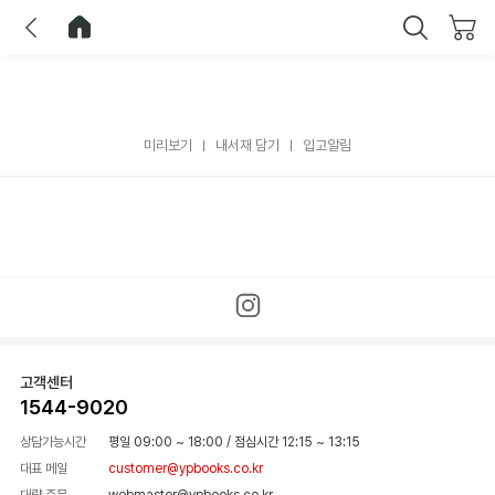
이전
홈으로 이동
닫기
미리보기
내서재 담기
입고알림
고객센터
1544-9020
상담가능시간
평일 09:00 ~ 18:00
/
점심시간 12:15 ~ 13:15
대표 메일
customer@ypbooks.co.kr
대량 주문
webmaster@ypbooks.co.kr