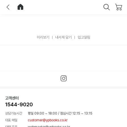
이전
홈으로 이동
닫기
미리보기
내서재 담기
입고알림
고객센터
1544-9020
상담가능시간
평일 09:00 ~ 18:00
/
점심시간 12:15 ~ 13:15
대표 메일
customer@ypbooks.co.kr
대량 주문
webmaster@ypbooks.co.kr