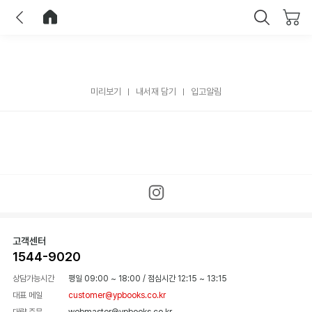
이전
홈으로 이동
닫기
미리보기
내서재 담기
입고알림
고객센터
1544-9020
상담가능시간
평일 09:00 ~ 18:00
/
점심시간 12:15 ~ 13:15
대표 메일
customer@ypbooks.co.kr
대량 주문
webmaster@ypbooks.co.kr