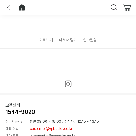
이전
홈으로 이동
닫기
미리보기
내서재 담기
입고알림
고객센터
1544-9020
상담가능시간
평일 09:00 ~ 18:00
/
점심시간 12:15 ~ 13:15
대표 메일
customer@ypbooks.co.kr
대량 주문
webmaster@ypbooks.co.kr