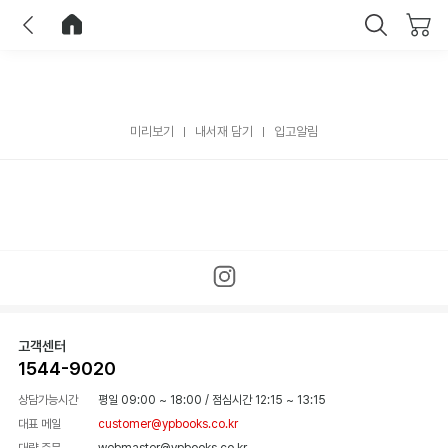
이전
홈으로 이동
닫기
미리보기
내서재 담기
입고알림
고객센터
1544-9020
상담가능시간
평일 09:00 ~ 18:00
/
점심시간 12:15 ~ 13:15
대표 메일
customer@ypbooks.co.kr
대량 주문
webmaster@ypbooks.co.kr