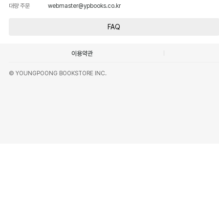
대량 주문
webmaster@ypbooks.co.kr
FAQ
이용약관
© YOUNGPOONG BOOKSTORE INC.