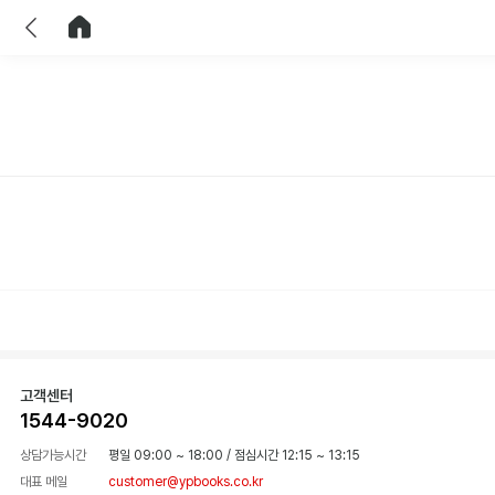
이전
홈으로 이동
고객센터
1544-9020
상담가능시간
평일 09:00 ~ 18:00
/
점심시간 12:15 ~ 13:15
대표 메일
customer@ypbooks.co.kr