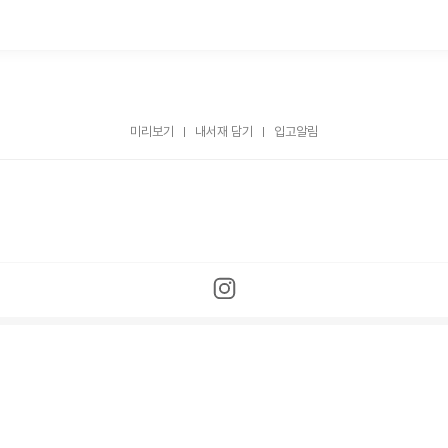
미리보기
내서재 담기
입고알림