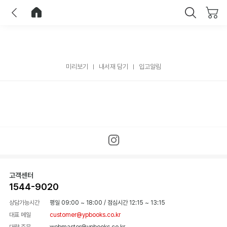
이전
홈으로 이동
닫기
미리보기
내서재 담기
입고알림
고객센터
1544-9020
상담가능시간
평일 09:00 ~ 18:00
/
점심시간 12:15 ~ 13:15
대표 메일
customer@ypbooks.co.kr
대량 주문
webmaster@ypbooks.co.kr