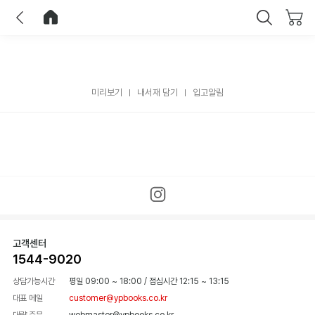
이전
홈으로 이동
닫기
미리보기
내서재 담기
입고알림
고객센터
1544-9020
상담가능시간
평일 09:00 ~ 18:00
/
점심시간 12:15 ~ 13:15
대표 메일
customer@ypbooks.co.kr
대량 주문
webmaster@ypbooks.co.kr