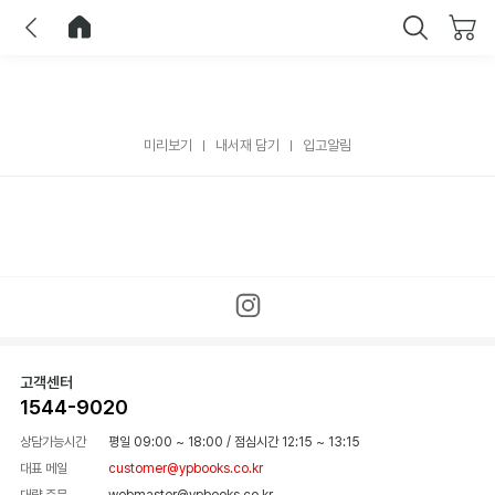
이전
홈으로 이동
닫기
미리보기
내서재 담기
입고알림
고객센터
1544-9020
상담가능시간
평일 09:00 ~ 18:00
/
점심시간 12:15 ~ 13:15
대표 메일
customer@ypbooks.co.kr
대량 주문
webmaster@ypbooks.co.kr