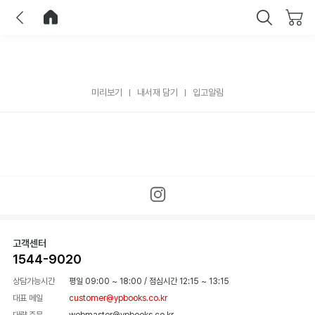
이전
홈으로 이동
닫기
미리보기
내서재 담기
입고알림
고객센터
1544-9020
상담가능시간
평일 09:00 ~ 18:00
/
점심시간 12:15 ~ 13:15
대표 메일
customer@ypbooks.co.kr
대량 주문
webmaster@ypbooks.co.kr