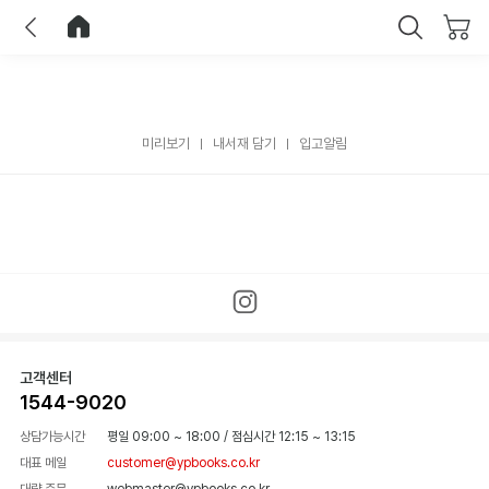
이전
홈으로 이동
닫기
미리보기
내서재 담기
입고알림
고객센터
1544-9020
상담가능시간
평일 09:00 ~ 18:00
/
점심시간 12:15 ~ 13:15
대표 메일
customer@ypbooks.co.kr
대량 주문
webmaster@ypbooks.co.kr