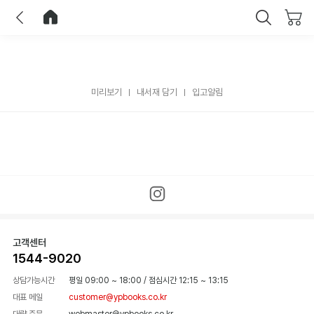
이전
홈으로 이동
닫기
미리보기
내서재 담기
입고알림
고객센터
1544-9020
상담가능시간
평일 09:00 ~ 18:00
/
점심시간 12:15 ~ 13:15
대표 메일
customer@ypbooks.co.kr
대량 주문
webmaster@ypbooks.co.kr