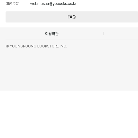
대량 주문
webmaster@ypbooks.co.kr
FAQ
이용약관
© YOUNGPOONG BOOKSTORE INC.