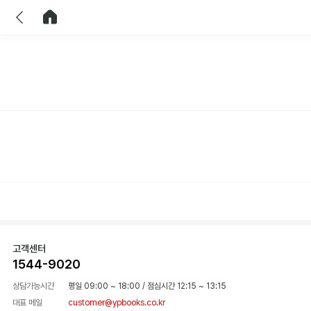
이전
홈으로 이동
고객센터
1544-9020
상담가능시간
평일 09:00 ~ 18:00
/
점심시간 12:15 ~ 13:15
대표 메일
customer@ypbooks.co.kr