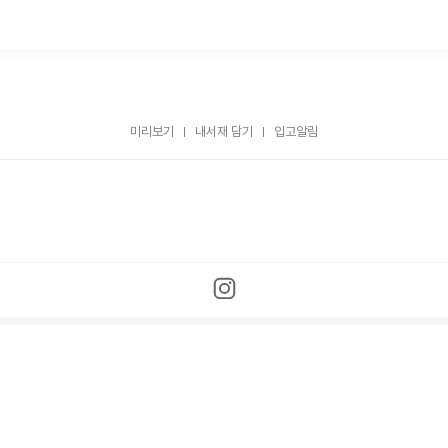
미리보기
내서재 담기
입고알림