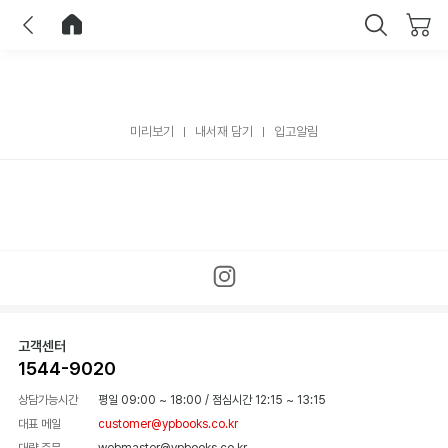
이전
홈으로 이동
닫기
미리보기
내서재 담기
입고알림
고객센터
1544-9020
상담가능시간
평일 09:00 ~ 18:00
/
점심시간 12:15 ~ 13:15
대표 메일
customer@ypbooks.co.kr
대량 주문
webmaster@ypbooks.co.kr