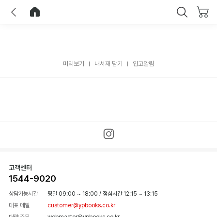
이전
홈으로 이동
닫기
미리보기
내서재 담기
입고알림
고객센터
1544-9020
상담가능시간
평일 09:00 ~ 18:00
/
점심시간 12:15 ~ 13:15
대표 메일
customer@ypbooks.co.kr
대량 주문
webmaster@ypbooks.co.kr