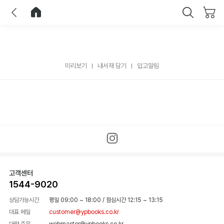
이전
홈으로 이동
닫기
미리보기
내서재 담기
입고알림
고객센터
1544-9020
상담가능시간
평일 09:00 ~ 18:00
/
점심시간 12:15 ~ 13:15
대표 메일
customer@ypbooks.co.kr
대량 주문
webmaster@ypbooks.co.kr