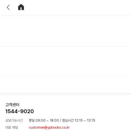
이전
홈으로 이동
고객센터
1544-9020
상담가능시간
평일 09:00 ~ 18:00
/
점심시간 12:15 ~ 13:15
대표 메일
customer@ypbooks.co.kr