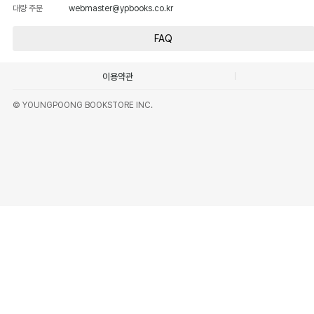
대량 주문
webmaster@ypbooks.co.kr
FAQ
이용약관
© YOUNGPOONG BOOKSTORE INC.