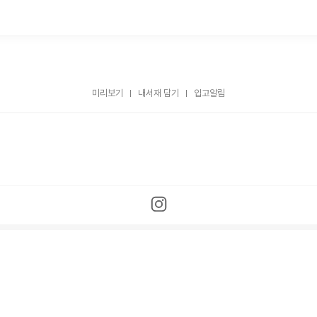
미리보기
내서재 담기
입고알림