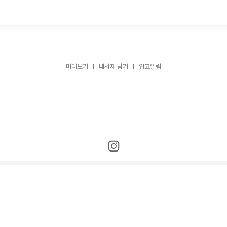
미리보기
내서재 담기
입고알림