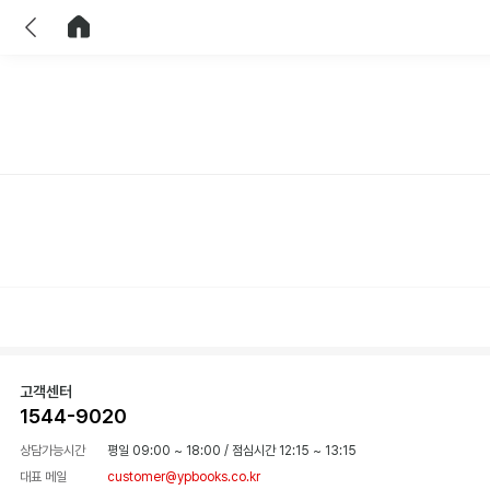
이전
홈으로 이동
고객센터
1544-9020
상담가능시간
평일 09:00 ~ 18:00
/
점심시간 12:15 ~ 13:15
대표 메일
customer@ypbooks.co.kr