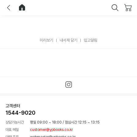
이전
홈으로 이동
닫기
미리보기
내서재 담기
입고알림
고객센터
1544-9020
상담가능시간
평일 09:00 ~ 18:00
/
점심시간 12:15 ~ 13:15
대표 메일
customer@ypbooks.co.kr
대량 주문
webmaster@ypbooks.co.kr