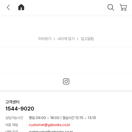
이전
홈으로 이동
닫기
미리보기
내서재 담기
입고알림
고객센터
1544-9020
상담가능시간
평일 09:00 ~ 18:00
/
점심시간 12:15 ~ 13:15
대표 메일
customer@ypbooks.co.kr
대량 주문
webmaster@ypbooks.co.kr