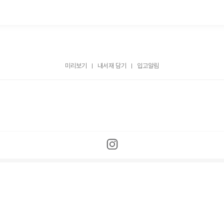
미리보기
내서재 담기
입고알림