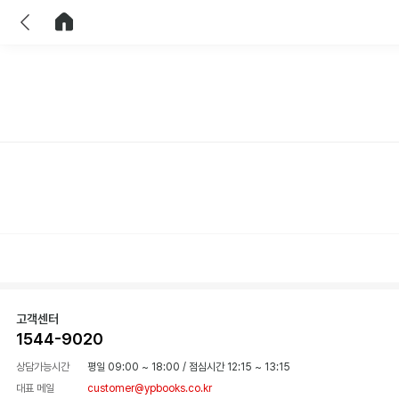
이전
홈으로 이동
고객센터
1544-9020
상담가능시간
평일 09:00 ~ 18:00
/
점심시간 12:15 ~ 13:15
대표 메일
customer@ypbooks.co.kr