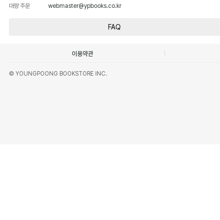
대량 주문
webmaster@ypbooks.co.kr
FAQ
이용약관
© YOUNGPOONG BOOKSTORE INC.