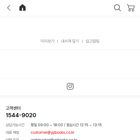
이전
홈으로 이동
닫기
미리보기
내서재 담기
입고알림
고객센터
1544-9020
상담가능시간
평일 09:00 ~ 18:00
/
점심시간 12:15 ~ 13:15
대표 메일
customer@ypbooks.co.kr
대량 주문
webmaster@ypbooks.co.kr