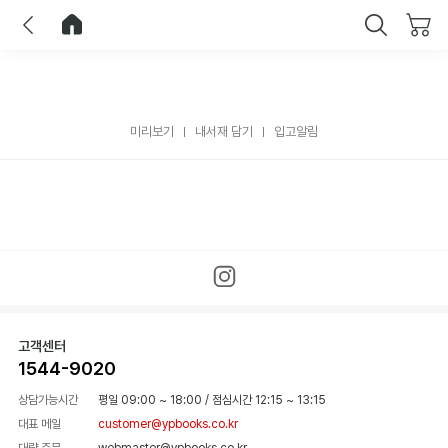
이전
홈으로 이동
닫기
미리보기
내서재 담기
입고알림
고객센터
1544-9020
상담가능시간
평일 09:00 ~ 18:00
/
점심시간 12:15 ~ 13:15
대표 메일
customer@ypbooks.co.kr
대량 주문
webmaster@ypbooks.co.kr