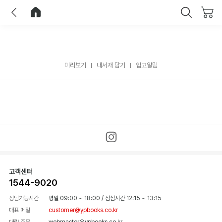
이전
홈으로 이동
닫기
미리보기
내서재 담기
입고알림
고객센터
1544-9020
상담가능시간
평일 09:00 ~ 18:00
/
점심시간 12:15 ~ 13:15
대표 메일
customer@ypbooks.co.kr
대량 주문
webmaster@ypbooks.co.kr