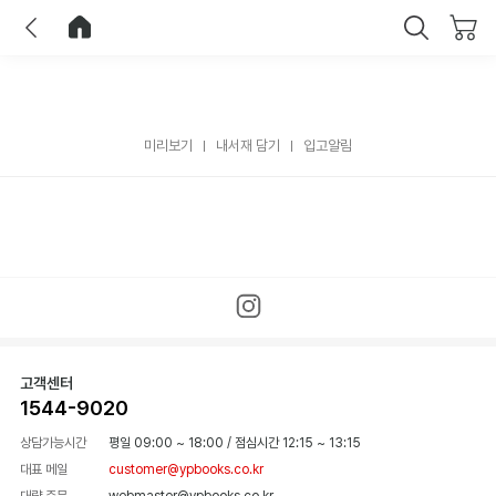
이전
홈으로 이동
닫기
미리보기
내서재 담기
입고알림
고객센터
1544-9020
상담가능시간
평일 09:00 ~ 18:00
/
점심시간 12:15 ~ 13:15
대표 메일
customer@ypbooks.co.kr
대량 주문
webmaster@ypbooks.co.kr