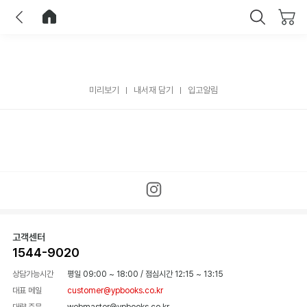
이전
홈으로 이동
닫기
미리보기
내서재 담기
입고알림
고객센터
1544-9020
상담가능시간
평일 09:00 ~ 18:00
/
점심시간 12:15 ~ 13:15
대표 메일
customer@ypbooks.co.kr
대량 주문
webmaster@ypbooks.co.kr