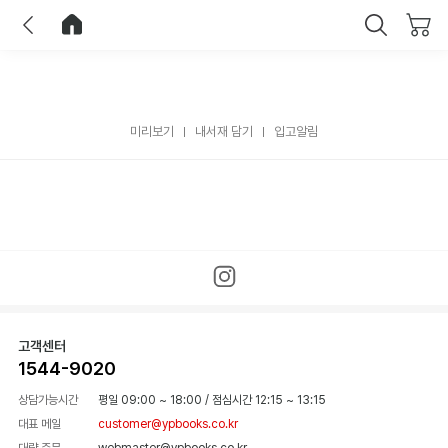
이전
홈으로 이동
닫기
미리보기
내서재 담기
입고알림
고객센터
1544-9020
상담가능시간
평일 09:00 ~ 18:00
/
점심시간 12:15 ~ 13:15
대표 메일
customer@ypbooks.co.kr
대량 주문
webmaster@ypbooks.co.kr