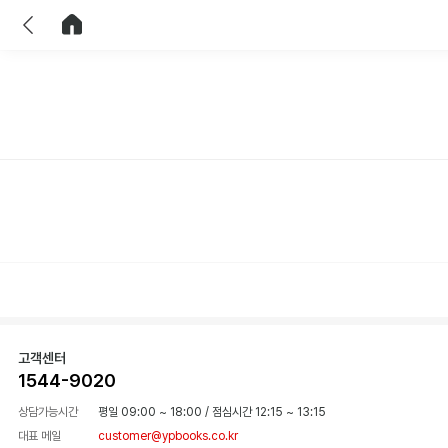
이전
홈으로 이동
고객센터
1544-9020
상담가능시간
평일 09:00 ~ 18:00
/
점심시간 12:15 ~ 13:15
대표 메일
customer@ypbooks.co.kr