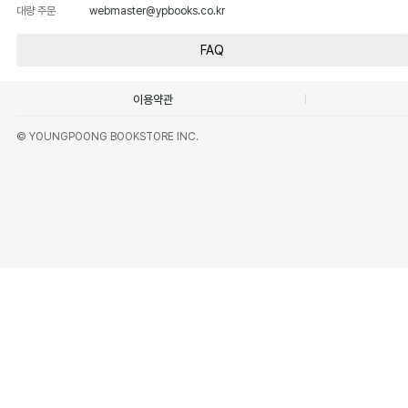
대량 주문
webmaster@ypbooks.co.kr
FAQ
이용약관
© YOUNGPOONG BOOKSTORE INC.