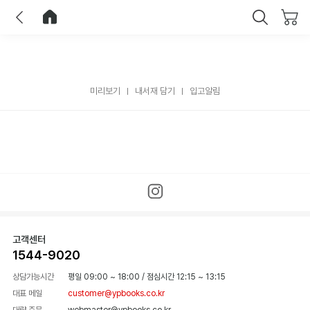
이전
홈으로 이동
닫기
미리보기
내서재 담기
입고알림
고객센터
1544-9020
상담가능시간
평일 09:00 ~ 18:00
/
점심시간 12:15 ~ 13:15
대표 메일
customer@ypbooks.co.kr
대량 주문
webmaster@ypbooks.co.kr