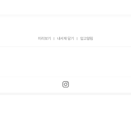
미리보기
내서재 담기
입고알림