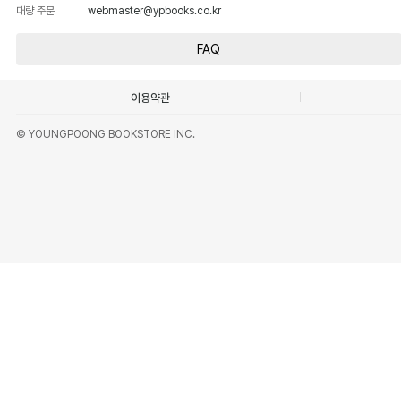
대량 주문
webmaster@ypbooks.co.kr
FAQ
이용약관
© YOUNGPOONG BOOKSTORE INC.