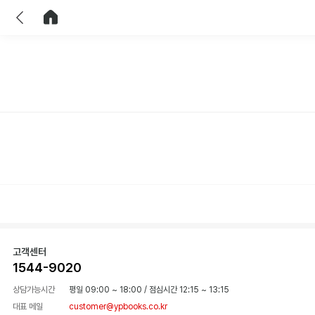
이전
홈으로 이동
고객센터
1544-9020
상담가능시간
평일 09:00 ~ 18:00
/
점심시간 12:15 ~ 13:15
대표 메일
customer@ypbooks.co.kr