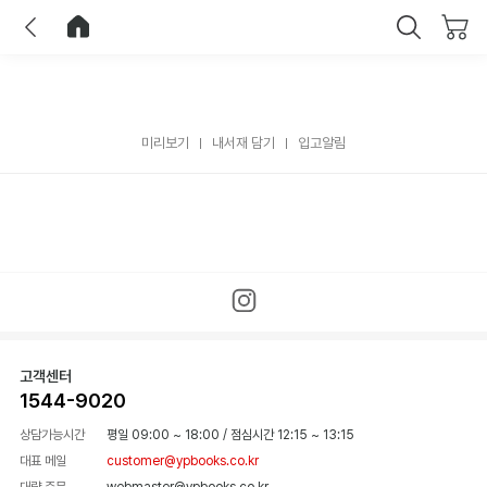
이전
홈으로 이동
닫기
미리보기
내서재 담기
입고알림
고객센터
1544-9020
상담가능시간
평일 09:00 ~ 18:00
/
점심시간 12:15 ~ 13:15
대표 메일
customer@ypbooks.co.kr
대량 주문
webmaster@ypbooks.co.kr