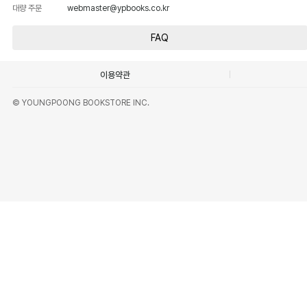
대량 주문
webmaster@ypbooks.co.kr
FAQ
이용약관
© YOUNGPOONG BOOKSTORE INC.