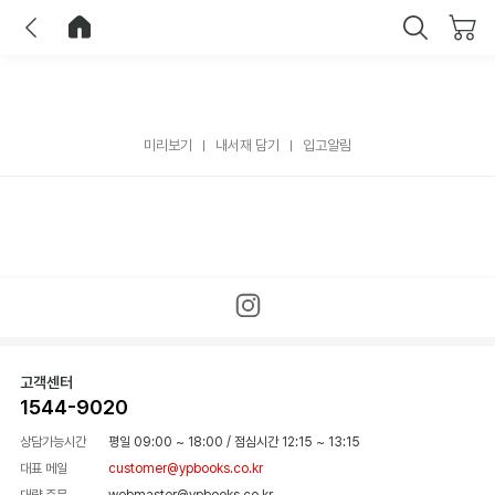
이전
홈으로 이동
닫기
미리보기
내서재 담기
입고알림
고객센터
1544-9020
상담가능시간
평일 09:00 ~ 18:00
/
점심시간 12:15 ~ 13:15
대표 메일
customer@ypbooks.co.kr
대량 주문
webmaster@ypbooks.co.kr