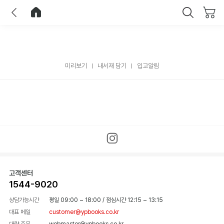
이전
홈으로 이동
닫기
미리보기
내서재 담기
입고알림
고객센터
1544-9020
상담가능시간
평일 09:00 ~ 18:00
/
점심시간 12:15 ~ 13:15
대표 메일
customer@ypbooks.co.kr
대량 주문
webmaster@ypbooks.co.kr