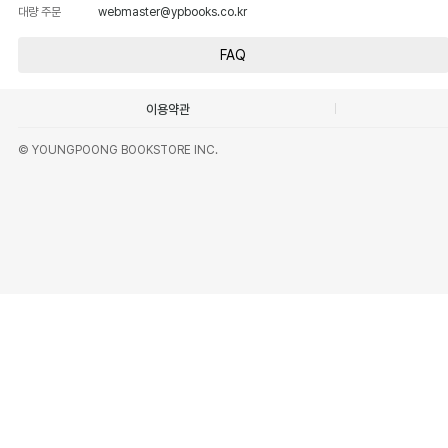
대량 주문
webmaster@ypbooks.co.kr
FAQ
이용약관
© YOUNGPOONG BOOKSTORE INC.