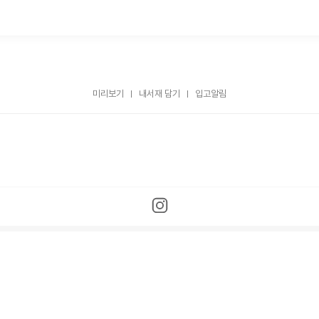
미리보기
내서재 담기
입고알림