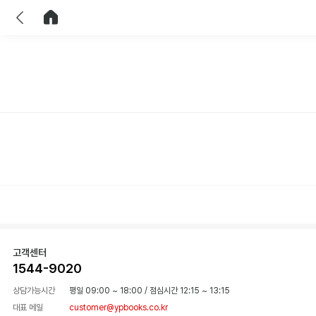
이전
홈으로 이동
고객센터
1544-9020
상담가능시간
평일 09:00 ~ 18:00
/
점심시간 12:15 ~ 13:15
대표 메일
customer@ypbooks.co.kr